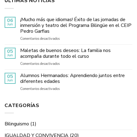
ÚLTIMAS NOTICIAS
¡Mucho más que idiomas! Éxito de las jornadas de
06
Jun
inmersión y teatro del Programa Bilingüe en el CEIP
Pedro Garfias
en
Comentarios desactivados
¡Mucho
más
Maletas de buenos deseos: La familia nos
05
que
Jun
acompaña durante todo el curso
idiomas!
en
Comentarios desactivados
Éxito
Maletas
de
de
Alumnos Hermanados: Aprendiendo juntos entre
las
05
buenos
jornadas
Jun
diferentes edades
deseos:
de
en
Comentarios desactivados
La
inmersión
Alumnos
familia
y
Hermanados:
nos
teatro
Aprendiendo
CATEGORÍAS
acompaña
del
juntos
durante
Programa
entre
todo
Bilingüe
diferentes
el
en
Bilinguismo
(1)
edades
curso
el
CEIP
IGUALDAD Y CONVIVENCIA
(20)