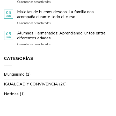
en
Comentarios desactivados
¡Mucho
más
Maletas de buenos deseos: La familia nos
05
que
Jun
acompaña durante todo el curso
idiomas!
en
Comentarios desactivados
Éxito
Maletas
de
de
Alumnos Hermanados: Aprendiendo juntos entre
las
05
buenos
jornadas
Jun
diferentes edades
deseos:
de
en
Comentarios desactivados
La
inmersión
Alumnos
familia
y
Hermanados:
nos
teatro
Aprendiendo
CATEGORÍAS
acompaña
del
juntos
durante
Programa
entre
todo
Bilingüe
diferentes
el
en
Bilinguismo
(1)
edades
curso
el
CEIP
IGUALDAD Y CONVIVENCIA
(20)
Pedro
Garfias
Noticias
(1)