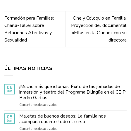
Formación para Familias:
Cine y Coloquio en Familia:
Charla-Taller sobre
Proyección del documental
Relaciones Afectivas y
«Ellas en la Ciudad» con su
Sexualidad
directora
ÚLTIMAS NOTICIAS
¡Mucho más que idiomas! Éxito de las jornadas de
06
Jun
inmersión y teatro del Programa Bilingüe en el CEIP
Pedro Garfias
en
Comentarios desactivados
¡Mucho
más
Maletas de buenos deseos: La familia nos
05
que
Jun
acompaña durante todo el curso
idiomas!
en
Comentarios desactivados
Éxito