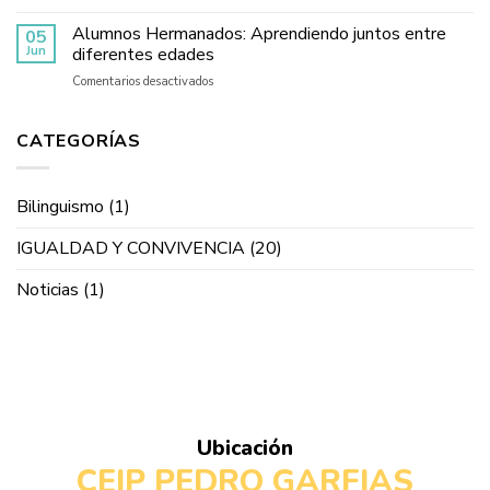
Maletas
de
de
Alumnos Hermanados: Aprendiendo juntos entre
las
05
buenos
jornadas
Jun
diferentes edades
deseos:
de
en
Comentarios desactivados
La
inmersión
Alumnos
familia
y
Hermanados:
nos
teatro
Aprendiendo
CATEGORÍAS
acompaña
del
juntos
durante
Programa
entre
todo
Bilingüe
diferentes
el
en
Bilinguismo
(1)
edades
curso
el
CEIP
IGUALDAD Y CONVIVENCIA
(20)
Pedro
Garfias
Noticias
(1)
Ubicación
CEIP PEDRO GARFIAS